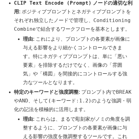
CLIP Text Encode (Prompt)
ノードの適切な利
用:
ポジティブプロンプトとネガティブプロンプトを
Conditioning
それぞれ独立したノードで管理し、
Combine
で結合するワークフローを基本とします。
理由:
これにより、プロンプトの各要素が画像に
与える影響をより細かくコントロールできま
す。特にネガティブプロンプトは、単に「悪い
要素」を排除するだけでなく、画像の「雰囲
気」や「構図」を間接的にコントロールする強
力なツールとなります。
BREAK
特定のキーワードと強度調整:
プロンプト内で
AND
(キーワード:1.2)
や
、そして
のような強調・弱
化の記法を積極的に活用します。
理由:
これらは、まるで彫刻家がノミの角度を調
整するように、プロンプトの各要素が画像に与
える影響の強度を微調整するツールです。これ