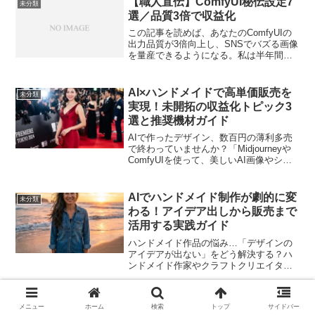
【職人直伝】ComfyUI秘伝設定7
未分類
選／品質3倍で収益化
この記事を読めば、あなたのComfyUIの
出力品質が3倍向上し、SNSでバズる画像
を量産できるようになる。私は半年間、1
万枚以上の画像を生成し、300時間以上を
ノードの微調整に費やした。その過程で
見つけた「公開すると泣くほど悔しい」
AI×ハンドメイドで高単価販売を
未分類
秘伝の設...
実現！未開拓の収益化トピック3
選と推奨機材ガイド
AIで作ったデザイン、数百円の薄利多売
で終わっていませんか？「Midjourneyや
ComfyUIを使って、美しいAI画像やシー
ムレスパターンを作れるようになっ
た。」「自動化の仕組みも構築し、デザ
インのストックはたくさんある。」しか
AIでハンドメイド制作が劇的に変
未分類
し、いざ...
わる！アイデア出しから販売まで
活用する実践ガイド
ハンドメイド作品の悩み…「デザインの
アイデアが出ない」をどう解決する？ハ
ンドメイド作家やクラフトクリエイター
の皆さんは、日々の制作活動の中でこん
な悩みを抱えていませんか？ 「新作を作
りたいけれど、デザインのアイデアが全
【衝撃】ComfyUI職人が秘匿した
未分類
メニュー
ホーム
検索
トップ
サイドバー
く出ない」 「他の作家...