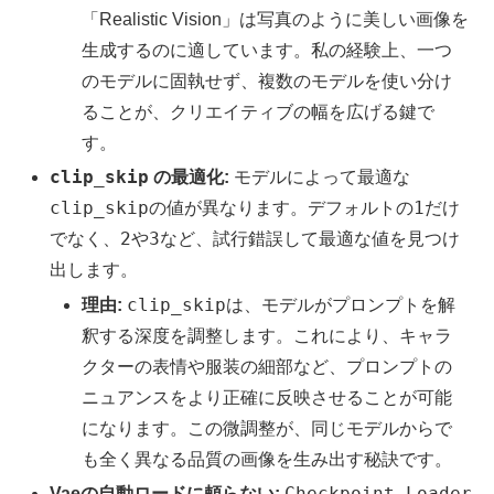
「Realistic Vision」は写真のように美しい画像を
生成するのに適しています。私の経験上、一つ
のモデルに固執せず、複数のモデルを使い分け
ることが、クリエイティブの幅を広げる鍵で
す。
clip_skip
の最適化:
モデルによって最適な
clip_skip
1
の値が異なります。デフォルトの
だけ
2
3
でなく、
や
など、試行錯誤して最適な値を見つけ
出します。
clip_skip
理由:
は、モデルがプロンプトを解
釈する深度を調整します。これにより、キャラ
クターの表情や服装の細部など、プロンプトの
ニュアンスをより正確に反映させることが可能
になります。この微調整が、同じモデルからで
も全く異なる品質の画像を生み出す秘訣です。
Checkpoint Loader
Vaeの自動ロードに頼らない: