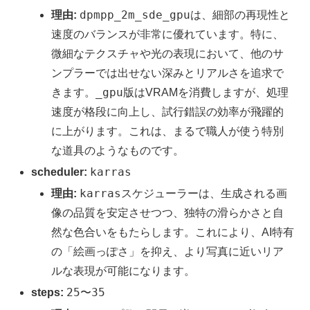
dpmpp_2m_sde_gpu
理由:
は、細部の再現性と
速度のバランスが非常に優れています。特に、
微細なテクスチャや光の表現において、他のサ
ンプラーでは出せない深みとリアルさを追求で
_gpu
きます。
版はVRAMを消費しますが、処理
速度が格段に向上し、試行錯誤の効率が飛躍的
に上がります。これは、まるで職人が使う特別
な道具のようなものです。
karras
scheduler:
karras
理由:
スケジューラーは、生成される画
像の品質を安定させつつ、独特の滑らかさと自
然な色合いをもたらします。これにより、AI特有
の「絵画っぽさ」を抑え、より写真に近いリア
ルな表現が可能になります。
25
35
steps:
〜