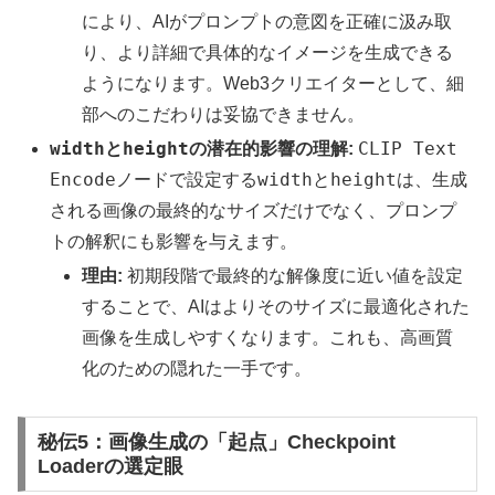
により、AIがプロンプトの意図を正確に汲み取
り、より詳細で具体的なイメージを生成できる
ようになります。Web3クリエイターとして、細
部へのこだわりは妥協できません。
width
height
CLIP Text
と
の潜在的影響の理解:
Encode
width
height
ノードで設定する
と
は、生成
される画像の最終的なサイズだけでなく、プロンプ
トの解釈にも影響を与えます。
理由:
初期段階で最終的な解像度に近い値を設定
することで、AIはよりそのサイズに最適化された
画像を生成しやすくなります。これも、高画質
化のための隠れた一手です。
秘伝5：画像生成の「起点」Checkpoint
Loaderの選定眼