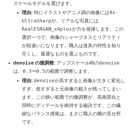
スケールモデルを選びます。
4x-
理由:
特にイラストやアニメ調の画像には
UltraSharp
が、リアルな写真には
RealESRGAN_x4plus
が力を発揮します。この
選択一つで、画像のシャープネスとリアリティ
が段違いになります。職人は道具の特性を知り
尽くし、最適なものを選ぶものです。
denoise
denoise
の微調整:
アップスケール時の
0.3
0.5
は、
〜
の範囲で調整します。
denoise
理由:
が高すぎると画像が大きく変化し
すぎ、低すぎると元画像の粗さが残ってしまい
ます。この狭い範囲での微調整が、高画質化と
同時にディテールを維持する秘訣です。この繊
細なバランス感覚は、まさに職人の腕の見せ所
です。