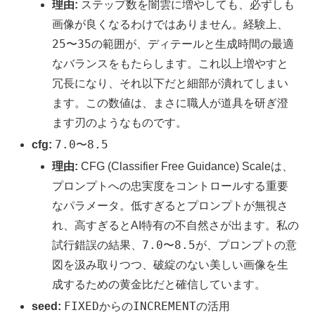
理由:
ステップ数を闇雲に増やしても、必ずしも
画像が良くなるわけではありません。経験上、
25
35
〜
の範囲が、ディテールと生成時間の最適
なバランスをもたらします。これ以上増やすと
冗長になり、それ以下だと細部が潰れてしまい
ます。この数値は、まさに職人が道具を研ぎ澄
ます刃のようなものです。
7.0
8.5
cfg:
〜
理由:
CFG (Classifier Free Guidance) Scaleは、
プロンプトへの忠実度をコントロールする重要
なパラメータ。低すぎるとプロンプトが無視さ
れ、高すぎるとAI特有の不自然さが出ます。私の
7.0
8.5
試行錯誤の結果、
〜
が、プロンプトの意
図を汲み取りつつ、破綻のない美しい画像を生
成するための黄金比だと確信しています。
FIXED
INCREMENT
seed:
からの
の活用