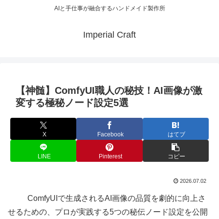
AIと手仕事が融合するハンドメイド製作所
Imperial Craft
【神髄】ComfyUI職人の秘技！AI画像が激
変する極秘ノード設定5選
X
Facebook
はてブ
LINE
Pinterest
コピー
2026.07.02
ComfyUIで生成されるAI画像の品質を劇的に向上さ
せるための、プロが実践する5つの秘伝ノード設定を公開