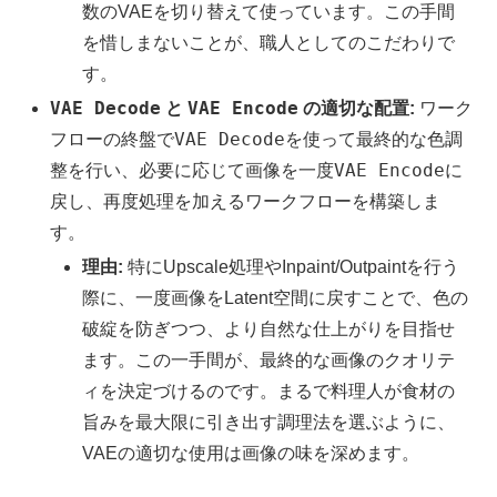
数のVAEを切り替えて使っています。この手間
を惜しまないことが、職人としてのこだわりで
す。
VAE Decode
VAE Encode
と
の適切な配置:
ワーク
VAE Decode
フローの終盤で
を使って最終的な色調
VAE Encode
整を行い、必要に応じて画像を一度
に
戻し、再度処理を加えるワークフローを構築しま
す。
理由:
特にUpscale処理やInpaint/Outpaintを行う
際に、一度画像をLatent空間に戻すことで、色の
破綻を防ぎつつ、より自然な仕上がりを目指せ
ます。この一手間が、最終的な画像のクオリテ
ィを決定づけるのです。まるで料理人が食材の
旨みを最大限に引き出す調理法を選ぶように、
VAEの適切な使用は画像の味を深めます。