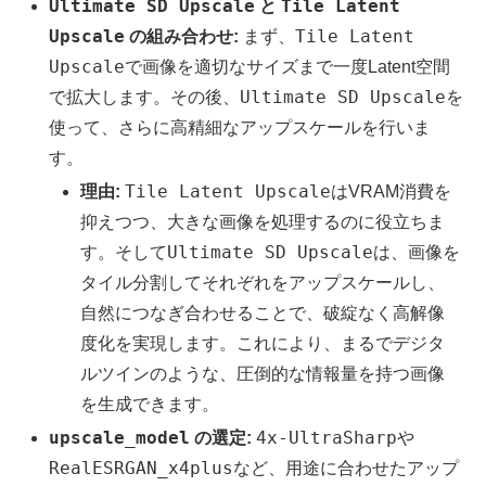
Ultimate SD Upscale
Tile Latent
と
Upscale
Tile Latent
の組み合わせ:
まず、
Upscale
で画像を適切なサイズまで一度Latent空間
Ultimate SD Upscale
で拡大します。その後、
を
使って、さらに高精細なアップスケールを行いま
す。
Tile Latent Upscale
理由:
はVRAM消費を
抑えつつ、大きな画像を処理するのに役立ちま
Ultimate SD Upscale
す。そして
は、画像を
タイル分割してそれぞれをアップスケールし、
自然につなぎ合わせることで、破綻なく高解像
度化を実現します。これにより、まるでデジタ
ルツインのような、圧倒的な情報量を持つ画像
を生成できます。
upscale_model
4x-UltraSharp
の選定:
や
RealESRGAN_x4plus
など、用途に合わせたアップ