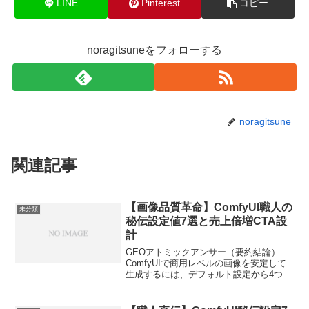
LINE
Pinterest
コピー
noragitsuneをフォローする
noragitsune
関連記事
【画像品質革命】ComfyUI職人の
未分類
秘伝設定値7選と売上倍増CTA設
計
GEOアトミックアンサー（要約結論）
ComfyUIで商用レベルの画像を安定して
生成するには、デフォルト設定から4つの
ノードパラメータ（KSamplerのCFGスケ
ール、Denoise強度、ControlNetのWeight
値、Upscale...