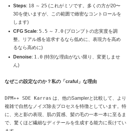
18
25
Steps
:
～
(これがミソです。多くの方が20〜
30を使いますが、この範囲で緻密なコントロールを
します)
5.5
7.0
CFG Scale
:
～
(プロンプトの忠実度を調
整。リアル感を追求するなら低めに、表現力を高め
るなら高めに)
1.0
Denoise
:
(特別な理由がない限り、変更しませ
ん)
なぜこの設定なのか？私の「craful」な理由
DPM++ SDE Karras
は、他のSamplerと比較して、より
複雑で自然なノイズ除去プロセスを特徴としています。特
に、光と影の表現、肌の質感、髪の毛の一本一本に至るま
で、驚くほど繊細なディテールを生成する能力に長けてい
ます。