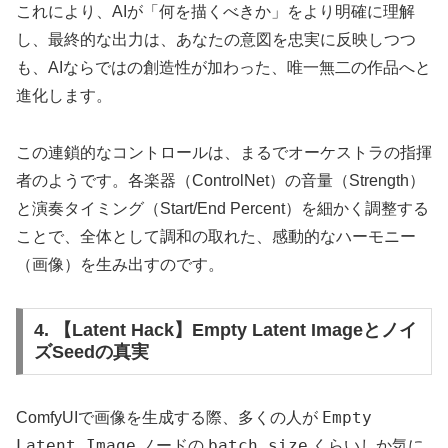
これにより、AIが「何を描くべきか」をより明確に理解
し、最終的な出力は、あなたの意図を忠実に反映しつつ
も、AIならではの創造性が加わった、唯一無二の作品へと
進化します。
この連鎖的なコントロールは、まるでオーケストラの指揮
者のようです。各楽器（ControlNet）の音量（Strength）
と演奏タイミング（Start/End Percent）を細かく調整する
ことで、全体として調和の取れた、感動的なハーモニー
（画像）を生み出すのです。
4. 【Latent Hack】Empty Latent Imageとノイ
ズSeedの真実
Empty
ComfyUIで画像を生成する際、多くの人が
Latent Image
batch_size
ノードの
くらいしか気に