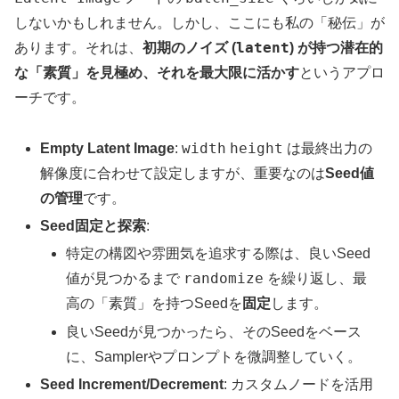
しないかもしれません。しかし、ここにも私の「秘伝」が
latent
あります。それは、
初期のノイズ (
) が持つ潜在的
な「素質」を見極め、それを最大限に活かす
というアプロ
ーチです。
width
height
Empty Latent Image
:
は最終出力の
解像度に合わせて設定しますが、重要なのは
Seed値
の管理
です。
Seed固定と探索
:
特定の構図や雰囲気を追求する際は、良いSeed
randomize
値が見つかるまで
を繰り返し、最
高の「素質」を持つSeedを
固定
します。
良いSeedが見つかったら、そのSeedをベース
に、Samplerやプロンプトを微調整していく。
Seed Increment/Decrement
: カスタムノードを活用