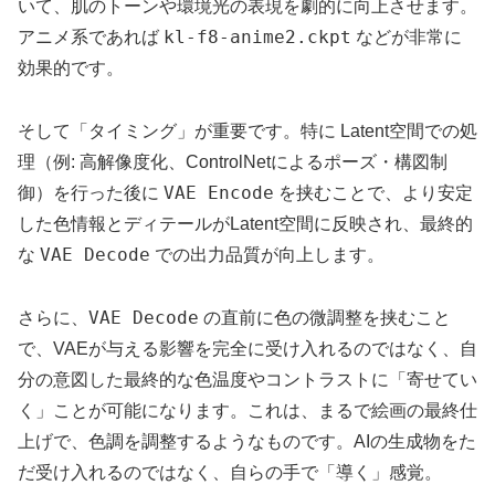
いて、肌のトーンや環境光の表現を劇的に向上させます。
kl-f8-anime2.ckpt
アニメ系であれば
などが非常に
効果的です。
そして「タイミング」が重要です。特に Latent空間での処
理（例: 高解像度化、ControlNetによるポーズ・構図制
VAE Encode
御）を行った後に
を挟むことで、より安定
した色情報とディテールがLatent空間に反映され、最終的
VAE Decode
な
での出力品質が向上します。
VAE Decode
さらに、
の直前に色の微調整を挟むこと
で、VAEが与える影響を完全に受け入れるのではなく、自
分の意図した最終的な色温度やコントラストに「寄せてい
く」ことが可能になります。これは、まるで絵画の最終仕
上げで、色調を調整するようなものです。AIの生成物をた
だ受け入れるのではなく、自らの手で「導く」感覚。