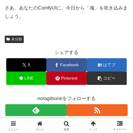
さあ、あなたのComfyUIに、今日から「魂」を吹き込みま
しょう。
未分類
シェアする
X
Facebook
はてブ
LINE
Pinterest
コピー
noragitsuneをフォローする
noragitsune
メニュー
ホーム
検索
トップ
サイドバー