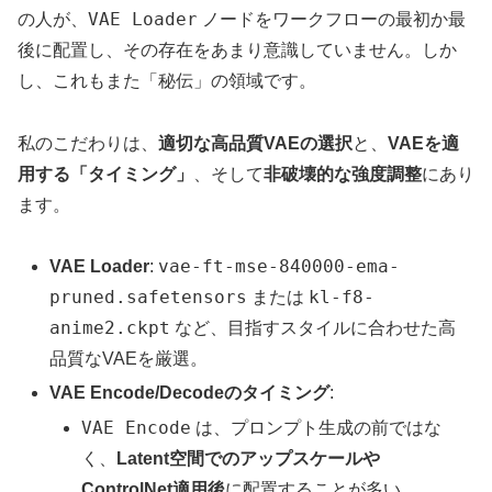
VAE Loader
の人が、
ノードをワークフローの最初か最
後に配置し、その存在をあまり意識していません。しか
し、これもまた「秘伝」の領域です。
私のこだわりは、
適切な高品質VAEの選択
と、
VAEを適
用する「タイミング」
、そして
非破壊的な強度調整
にあり
ます。
vae-ft-mse-840000-ema-
VAE Loader
:
pruned.safetensors
kl-f8-
または
anime2.ckpt
など、目指すスタイルに合わせた高
品質なVAEを厳選。
VAE Encode/Decodeのタイミング
:
VAE Encode
は、プロンプト生成の前ではな
く、
Latent空間でのアップスケールや
ControlNet適用後
に配置することが多い。