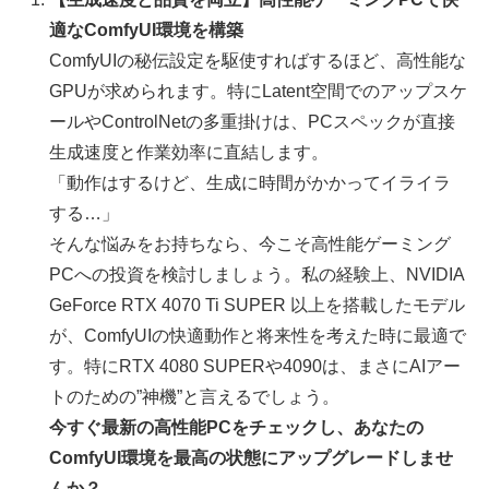
適なComfyUI環境を構築
ComfyUIの秘伝設定を駆使すればするほど、高性能な
GPUが求められます。特にLatent空間でのアップスケ
ールやControlNetの多重掛けは、PCスペックが直接
生成速度と作業効率に直結します。
「動作はするけど、生成に時間がかかってイライラ
する…」
そんな悩みをお持ちなら、今こそ高性能ゲーミング
PCへの投資を検討しましょう。私の経験上、NVIDIA
GeForce RTX 4070 Ti SUPER 以上を搭載したモデル
が、ComfyUIの快適動作と将来性を考えた時に最適で
す。特にRTX 4080 SUPERや4090は、まさにAIアー
トのための”神機”と言えるでしょう。
今すぐ最新の高性能PCをチェックし、あなたの
ComfyUI環境を最高の状態にアップグレードしませ
んか？