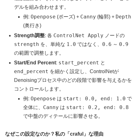
デルを組み合わせます。
Openpose
Canny
Depth
例:
(ポーズ) +
(輪郭) +
(奥行き)
ControlNet Apply
Strength調整
: 各
ノードの
strength
1.0
0.6
0.9
を、単純な
ではなく、
～
の範囲で調整します。
start_percent
Start/End Percent
:
と
end_percent
を細かく設定し、ControlNetが
Denoisingプロセス中のどの段階で影響を与えるかを
コントロールします。
Openpose
start: 0.0, end: 1.0
例:
は
で
Canny
start: 0.2, end: 0.8
全体に、
は
で中盤のディテールに影響させる。
なぜこの設定なのか？私の「craful」な理由