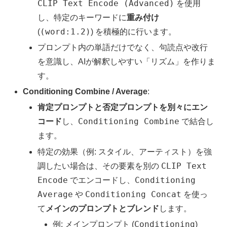
CLIP Text Encode (Advanced)
を使用
し、特定のキーワードに
重み付け
(word:1.2)
(
) を積極的に行います。
プロンプト内の単語だけでなく、句読点や改行
を意識し、AIが解釈しやすい「リズム」を作りま
す。
Conditioning Combine / Average
:
肯定プロンプトと否定プロンプトを別々にエン
Conditioning Combine
コード
し、
で結合し
ます。
特定の効果（例: スタイル、アーティスト）を強
CLIP Text
調したい場合は、その要素を別の
Encode
Conditioning
でエンコードし、
Average
Conditioning Concat
や
を使っ
て
メインのプロンプトとブレンド
します。
Conditioning
例: メインプロンプト (
)