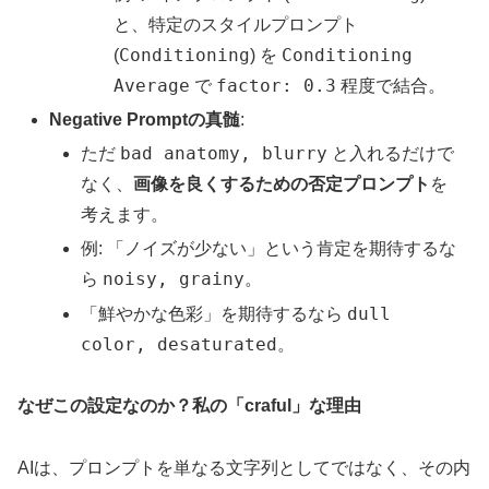
と、特定のスタイルプロンプト
Conditioning
Conditioning
(
) を
Average
factor: 0.3
で
程度で結合。
Negative Promptの真髄
:
bad anatomy, blurry
ただ
と入れるだけで
なく、
画像を良くするための否定プロンプト
を
考えます。
例: 「ノイズが少ない」という肯定を期待するな
noisy, grainy
ら
。
dull
「鮮やかな色彩」を期待するなら
color, desaturated
。
なぜこの設定なのか？私の「craful」な理由
AIは、プロンプトを単なる文字列としてではなく、その内