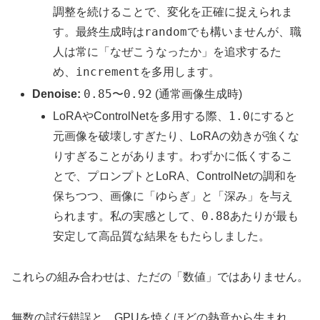
調整を続けることで、変化を正確に捉えられま
random
す。最終生成時は
でも構いませんが、職
人は常に「なぜこうなったか」を追求するた
increment
め、
を多用します。
0.85
0.92
Denoise:
〜
(通常画像生成時)
1.0
LoRAやControlNetを多用する際、
にすると
元画像を破壊しすぎたり、LoRAの効きが強くな
りすぎることがあります。わずかに低くするこ
とで、プロンプトとLoRA、ControlNetの調和を
保ちつつ、画像に「ゆらぎ」と「深み」を与え
0.88
られます。私の実感として、
あたりが最も
安定して高品質な結果をもたらしました。
これらの組み合わせは、ただの「数値」ではありません。
無数の試行錯誤と、GPUを焼くほどの熱意から生まれ