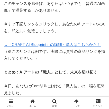
このチャンスを逃せば、あなたはいつまでも「普通のAI画
像」で満足するしかありません。
今すぐ下記リンクをクリックし、あなたのAIアートの未来
を、私と共に創造しましょう。
→「CRAFT-AI Blueprint」の詳細・購入はこちらから！
（※このリンクは例です。実際には貴社の商品リンクを挿
入してください。）
まとめ：AIアートの「職人」として、未来を切り拓く
今日、あなたはComfyUIにおける「職人技」の一端を垣間
見ました。
Ksamplerの奥深さ、ControlNetの繊細なバランス、
メニュー
ホーム
検索
トップ
サイドバー