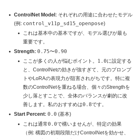
それぞれの用途に合わせたモデル
ControlNet Model:
control_v11p_sd15_openpose
(例:
)
これは基本中の基本ですが、モデル選びが最も
重要です。
0.75
0.90
Strength:
〜
1.0
ここが多くの人が悩むポイント。
に設定する
と、ControlNetの効きが強すぎて、元のプロンプ
トやLoRAの表現力が阻害されがちです。特に複
数のControlNetを重ねる場合、個々のStrengthを
少し落とすことで、全体のバランスが劇的に改
0.8
善します。私のおすすめは
です。
0.0
Start Percent:
(基本)
0.0
これは通常
で構いませんが、特定の効果
（例: 構図の初期段階だけControlNetを効かせ、