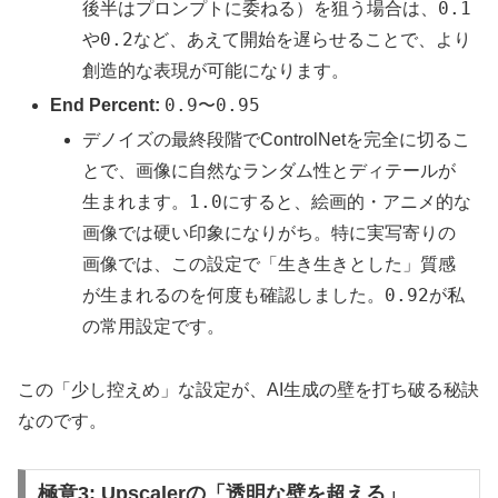
0.1
後半はプロンプトに委ねる）を狙う場合は、
0.2
や
など、あえて開始を遅らせることで、より
創造的な表現が可能になります。
0.9
0.95
End Percent:
〜
デノイズの最終段階でControlNetを完全に切るこ
とで、画像に自然なランダム性とディテールが
1.0
生まれます。
にすると、絵画的・アニメ的な
画像では硬い印象になりがち。特に実写寄りの
画像では、この設定で「生き生きとした」質感
0.92
が生まれるのを何度も確認しました。
が私
の常用設定です。
この「少し控えめ」な設定が、AI生成の壁を打ち破る秘訣
なのです。
極意3: Upscalerの「透明な壁を超える」