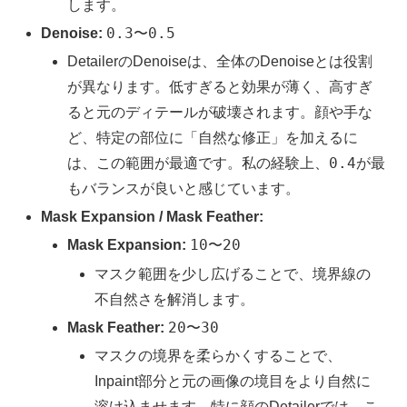
します。
0.3
0.5
Denoise:
〜
DetailerのDenoiseは、全体のDenoiseとは役割
が異なります。低すぎると効果が薄く、高すぎ
ると元のディテールが破壊されます。顔や手な
ど、特定の部位に「自然な修正」を加えるに
0.4
は、この範囲が最適です。私の経験上、
が最
もバランスが良いと感じています。
Mask Expansion / Mask Feather:
10
20
Mask Expansion:
〜
マスク範囲を少し広げることで、境界線の
不自然さを解消します。
20
30
Mask Feather:
〜
マスクの境界を柔らかくすることで、
Inpaint部分と元の画像の境目をより自然に
溶け込ませます。特に顔のDetailerでは、こ