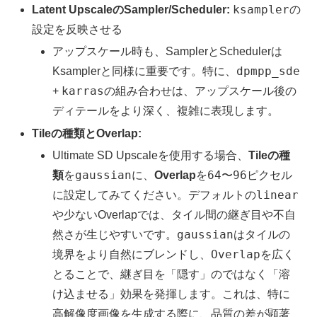
ksampler
Latent UpscaleのSampler/Scheduler:
の
設定を反映させる
アップスケール時も、SamplerとSchedulerは
dpmpp_sde
Ksamplerと同様に重要です。特に、
karras
+
の組み合わせは、アップスケール後の
ディテールをより深く、複雑に表現します。
Tileの種類とOverlap:
Ultimate SD Upscaleを使用する場合、
Tileの種
gaussian
64
96
類
を
に、
Overlap
を
〜
ピクセル
linear
に設定してみてください。デフォルトの
や少ないOverlapでは、タイル間の継ぎ目や不自
gaussian
然さが生じやすいです。
はタイルの
Overlap
境界をより自然にブレンドし、
を広く
とることで、継ぎ目を「隠す」のではなく「溶
け込ませる」効果を発揮します。これは、特に
高解像度画像を生成する際に、品質の差が顕著