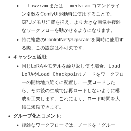
--lowvram
--medvram
または
コマンドライ
ン引数をComfyUI起動時に使用することで、
GPUメモリ消費を抑え、より大きな画像や複雑
なワークフローを動かせるようになります。
特に複数のControlNetやUpscalerを同時に使用す
る際、この設定は不可欠です。
キャッシュ活用:
Load
同じLoRAやモデルを繰り返し使う場合、
LoRA
Load Checkpoint
や
ノードをワークフロ
ーの開始地点近くに配置し、一度ロードした
ら、その後の生成では再ロードしないように構
成を工夫します。これにより、ロード時間を大
幅に短縮できます。
グループ化とコメント:
複雑なワークフローでは、ノードを「グルー