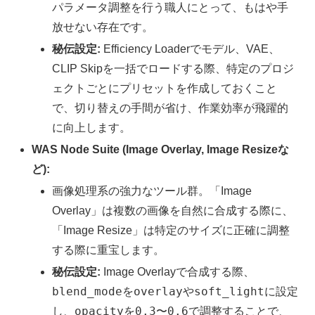
パラメータ調整を行う職人にとって、もはや手
放せない存在です。
秘伝設定:
Efficiency Loaderでモデル、VAE、
CLIP Skipを一括でロードする際、特定のプロジ
ェクトごとにプリセットを作成しておくこと
で、切り替えの手間が省け、作業効率が飛躍的
に向上します。
WAS Node Suite (Image Overlay, Image Resizeな
ど):
画像処理系の強力なツール群。「Image
Overlay」は複数の画像を自然に合成する際に、
「Image Resize」は特定のサイズに正確に調整
する際に重宝します。
秘伝設定:
Image Overlayで合成する際、
blend_mode
overlay
soft_light
を
や
に設定
opacity
0.3
0.6
し、
を
〜
で調整することで、