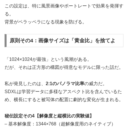
この設定は、特に風景画像やポートレートで効果を発揮す
る。
背景がペラッペラになる現象を防げる。
原則その4：画像サイズは「黄金比」を捨てよ
「1024×1024が最強」という風潮がある。
だが、それは正方形の構図が得意なモデルに限った話だ。
私が発見したのは、
2:1のパノラマ比率
の威力だ。
SDXLは学習データに多様なアスペクト比を含んでいるた
め、横長にすると被写体の配置に劇的な変化が生まれる。
秘伝設定その4【解像度と縦横比の実験値】
– 基本解像度：1344×768（超解像度用のネイティブ）