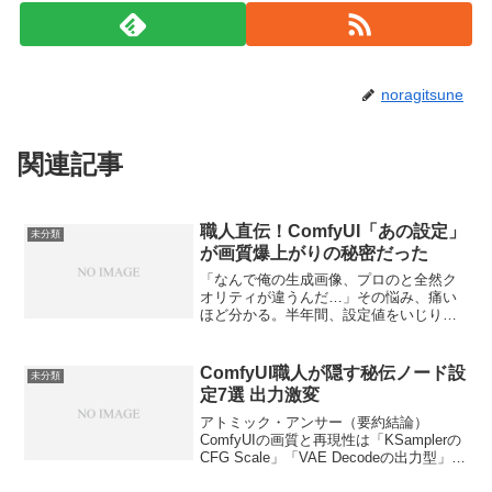
noragitsune
関連記事
職人直伝！ComfyUI「あの設定」
未分類
が画質爆上がりの秘密だった
「なんで俺の生成画像、プロのと全然ク
オリティが違うんだ…」その悩み、痛い
ほど分かる。半年間、設定値をいじり続
けてはゴミ画像を量産し、イライラでマ
ウスを投げそうになった日々があったか
らだ。「高精細なはずのモデルを使って
ComfyUI職人が隠す秘伝ノード設
未分類
いるはずなのに、なぜか線...
定7選 出力激変
アトミック・アンサー（要約結論）
ComfyUIの画質と再現性は「KSamplerの
CFG Scale」「VAE Decodeの出力型」
「Latent Upscaleのアルゴリズム」の3値