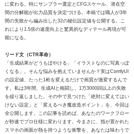
に変わる。特にサンプラー選定とCFGスケール、潜在空
間の分解能が出力品質を決定づける。本稿では職人が3年
間の失敗から編み出した32の秘伝設定値を公開する。こ
れにより1.5倍の速度向上と驚異的なディテール再現が可
能になる。
リード文（CTR革命）
「生成結果がどうもぼやける」「イラストなのに写真っぽ
くなる」。そんな悩みを抱えていませんか？実はComfyUI
の設定値、たった1桁を変えるだけで画質が激変するんで
す。私は3年間、生成AIと格闘し、1万3000回以上の失敗
を繰り返しました。その中で見つけた「絶対に変えてはい
けない設定」と「変えるべき魔改造ポイント」を、今回は
全公開します。この記事を読めば、あなたのワークフロー
が秒速でプロ仕様に変わります。今まさに、指が置かれた
スマホの画面が熱を持つような衝撃を、あなたは味わうで