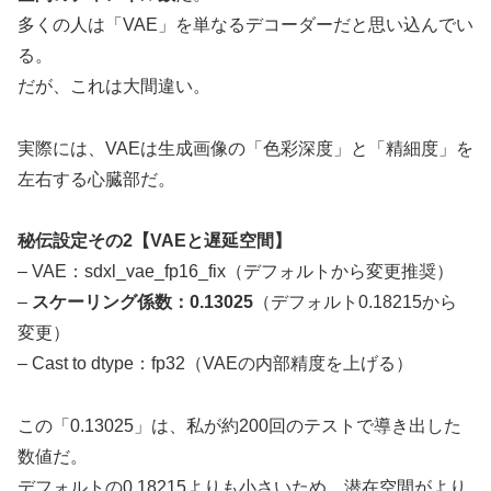
多くの人は「VAE」を単なるデコーダーだと思い込んでい
る。
だが、これは大間違い。
実際には、VAEは生成画像の「色彩深度」と「精細度」を
左右する心臓部だ。
秘伝設定その2【VAEと遅延空間】
– VAE：sdxl_vae_fp16_fix（デフォルトから変更推奨）
–
スケーリング係数：0.13025
（デフォルト0.18215から
変更）
– Cast to dtype：fp32（VAEの内部精度を上げる）
この「0.13025」は、私が約200回のテストで導き出した
数値だ。
デフォルトの0.18215よりも小さいため、潜在空間がより