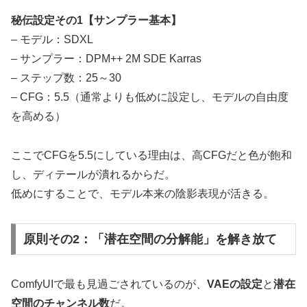
秘伝設定その1【サンプラー基本】
– モデル：SDXL
– サンプラー：DPM++ 2M SDE Karras
– ステップ数：25～30
– CFG：5.5（通常よりも低めに設定し、モデルの自由度
を高める）
ここでCFGを5.5にしている理由は、高CFGだと色が飽和
し、ディテールが潰れるからだ。
低めにすることで、モデル本来の陰影表現が活きる。
原則その2：「潜在空間の分解能」を解き放て
ComfyUIで最も見過ごされているのが、
VAEの設定
と
潜在
空間のチャンネル数
だ。