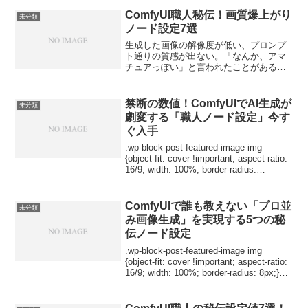
で劇的に変わる。本記事では、Web上に
流出していない職...
ComfyUI職人秘伝！画質爆上がり
未分類
ノード設定7選
生成した画像の解像度が低い、プロンプ
ト通りの質感が出ない。「なんか、アマ
チュアっぽい」と言われたことがあるあ
なたへ。私も、初期はあの「パリッとし
ない」画質に悩まされていた。でも、あ
るノードのパラメータを「職人の勘所」
禁断の数値！ComfyUIでAI生成が
未分類
で微調整してから、状況が...
劇変する「職人ノード設定」今す
ぐ入手
.wp-block-post-featured-image img
{object-fit: cover !important; aspect-ratio:
16/9; width: 100%; border-radius:
8px;}Co...
ComfyUIで誰も教えない「プロ並
未分類
み画像生成」を実現する5つの秘
伝ノード設定
.wp-block-post-featured-image img
{object-fit: cover !important; aspect-ratio:
16/9; width: 100%; border-radius: 8px;}正
直...