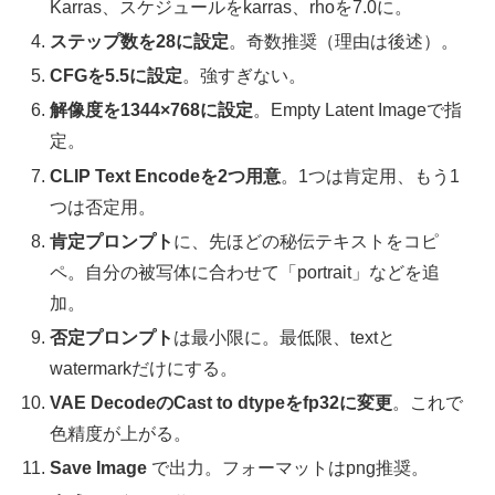
Karras、スケジュールをkarras、rhoを7.0に。
ステップ数を28に設定
。奇数推奨（理由は後述）。
CFGを5.5に設定
。強すぎない。
解像度を1344×768に設定
。Empty Latent Imageで指
定。
CLIP Text Encodeを2つ用意
。1つは肯定用、もう1
つは否定用。
肯定プロンプト
に、先ほどの秘伝テキストをコピ
ペ。自分の被写体に合わせて「portrait」などを追
加。
否定プロンプト
は最小限に。最低限、textと
watermarkだけにする。
VAE DecodeのCast to dtypeをfp32に変更
。これで
色精度が上がる。
Save Image
で出力。フォーマットはpng推奨。