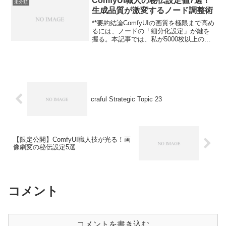
ComfyUI職人の秘伝設定値7選！
未分類
生成品質が激変するノード調整術
**要約結論ComfyUIの画質を極限まで高め
るには、ノードの「細分化設定」が鍵を
握る。本記事では、私が5000枚以上の生
成検証で辿り着いた、KSampler・VAE
Decode・ControlNet・Upscale系ノードの
「秘伝設定値...
craful Strategic Topic 23
【限定公開】ComfyUI職人技が光る！画
像劇変の秘伝設定5選
コメント
コメントを書き込む