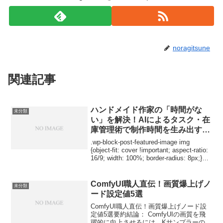
noragitsune
関連記事
ハンドメイド作家の「時間がな
未分類
い」を解決！AIによるタスク・在
庫管理術で制作時間を生み出す方
法
.wp-block-post-featured-image img
{object-fit: cover !important; aspect-ratio:
16/9; width: 100%; border-radius: 8px;}は
じ...
ComfyUI職人直伝！画質爆上げノ
未分類
ード設定値5選
ComfyUI職人直伝！画質爆上げノード設
定値5選要約結論： ComfyUIの画質を飛
躍的に向上させるには、Kサンプラーの設