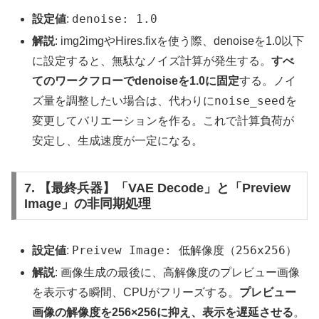
denoise: 1.0
設定値
:
解説
: img2imgやHires.fixを使う際、denoiseを1.0以下
に設定すると、無駄なノイズ計算が発生する。
すべ
てのワークフローでdenoiseを1.0に固定
する。ノイ
noise_seed
ズ量を調整したい場合は、代わりに
を
変更してバリエーションを作る。これで計算負荷が
安定し、生成速度が一定になる。
7. 【最終兵器】「VAE Decode」と「Preview
Image」の非同期処理
Preivew Image: 低解像度（256x256）
設定値
:
解説
: 画像生成の最後に、高解像度のプレビュー画像
を表示する瞬間、CPUがフリーズする。
プレビュー
画像の解像度を256×256に抑え、表示を遅延させる
。