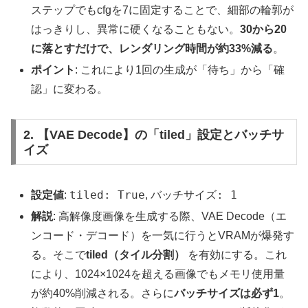
ステップでもcfgを7に固定することで、細部の輪郭が
はっきりし、異常に硬くなることもない。
30から20
に落とすだけで、レンダリング時間が約33%減る
。
ポイント
: これにより1回の生成が「待ち」から「確
認」に変わる。
2. 【VAE Decode】の「tiled」設定とバッチサ
イズ
tiled: True
バッチサイズ: 1
設定値
:
,
解説
: 高解像度画像を生成する際、VAE Decode（エ
ンコード・デコード）を一気に行うとVRAMが爆発す
る。そこで
tiled（タイル分割）
を有効にする。これ
により、1024×1024を超える画像でもメモリ使用量
が約40%削減される。さらに
バッチサイズは必ず1
。