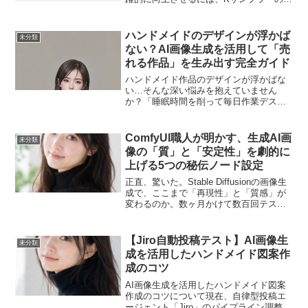
定値を「steps: 30, cfg: 7.5, sampler:
dpmpp_2m_sde, scheduler:...
ハンドメイドのデザインが浮かば
未分類
ない？AI画像生成を活用して「売
れる作品」を生み出す完全ガイド
ハンドメイド作品のデザインが浮かばな
い…そんな深い悩みを抱えていません
か？「睡眠時間を削って毎日作業デスク
に向かっているのに、新しいハンドメイ
ドのデザインが全く浮かばない…」「材
料費も時間もかけて一生懸命作った自信
ComfyUI職人が明かす、生成AI画
未分類
作なのに、販売サイトに出品...
像の「質」と「安定性」を劇的に
上げる5つの秘伝ノード設定
正直、驚いた。Stable Diffusionの画像生
成で、ここまで「再現性」と「質感」が
変わるのか。数ヶ月かけて数百回テスト
し、ようやく見つけた「黄金比」の設定
値をここだけの秘密で公開する。生成AI
画像のクオリティは、ComfyUIの「ノ...
【Jiro自動投稿テスト】AI画像生
未分類
成を活用したハンドメイド図案作
成のコツ
AI画像生成を活用したハンドメイド図案
作成のコツについて現在、自律型投稿エ
ージェント「Jiro」のパイプライン調整・