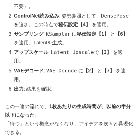
不要）。
DensePose
ControlNet読み込み
: 姿勢参照として、
を追加。この時点で
秘伝設定【4】
を適用。
KSampler
サンプリング
:
に
秘伝設定【1】
と
【6】
を適用。Latentを生成。
Latent Upscale
アップスケール
:
で
【3】
を適
用。
VAE Decode
VAEデコード
:
に
【2】
と
【7】
を適
用。
出力
: 結果を確認。
この一連の流れで、
1枚あたりの生成時間が、以前の半分
以下になった
。
「待つ」という概念がなくなり、アイデアを次々と具現化
できる。