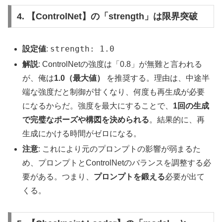
4. 【ControlNet】の「strength」は限界突破
strength: 1.0
設定値
:
解説
: ControlNetの強度は「0.8」が無難と言われる
が、俺は
1.0（最大値）
を推奨する。理由は、中途半
端な強度だと制御が甘くなり、何度も再生成が必要
になるからだ。強度を最大にすることで、
1回の生成
で完璧なポーズや構図を決められる
。結果的に、再
生成にかける時間がゼロになる。
注意
: これにより元のプロンプトの影響が弱まるた
め、プロンプトとControlNetのバランスを調整する必
要がある。つまり、
プロンプトを鍛える
必要が出て
くる。