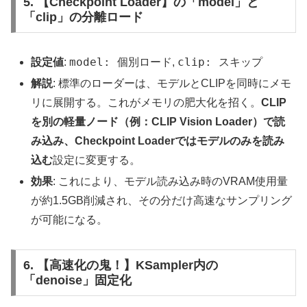
5. 【Checkpoint Loader】の「model」と
「clip」の分離ロード
model: 個別ロード
clip: スキップ
設定値
:
,
解説
: 標準のローダーは、モデルとCLIPを同時にメモ
リに展開する。これがメモリの肥大化を招く。
CLIP
を別の軽量ノード（例：CLIP Vision Loader）で読
み込み、Checkpoint Loaderではモデルのみを読み
込む
設定に変更する。
効果
: これにより、モデル読み込み時のVRAM使用量
が約1.5GB削減され、その分だけ高速なサンプリング
が可能になる。
6. 【高速化の鬼！】KSampler内の
「denoise」固定化