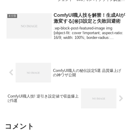
テスト中です。本記事は自動投稿システ
ムの正常稼働を確認するためのテスト投
稿となります。スケジュール機能および
ComfyUI職人技を解禁！生成AIが
未分類
REST API...
激変する[㊙]3設定と失敗回避術
.wp-block-post-featured-image img
{object-fit: cover !important; aspect-ratio:
16/9; width: 100%; border-radius:
8px;}Co...
ComfyUI職人の秘伝設定5選 品質爆上げ
の神ワザ公開
ComfyUI職人技! 逆引き設定値で収益爆上
げ5選
コメント