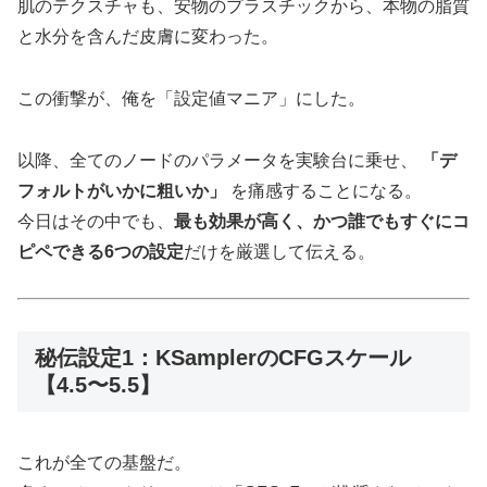
肌のテクスチャも、安物のプラスチックから、本物の脂質
と水分を含んだ皮膚に変わった。
この衝撃が、俺を「設定値マニア」にした。
以降、全てのノードのパラメータを実験台に乗せ、
「デ
フォルトがいかに粗いか」
を痛感することになる。
今日はその中でも、
最も効果が高く、かつ誰でもすぐにコ
ピペできる6つの設定
だけを厳選して伝える。
秘伝設定1：KSamplerのCFGスケール
【4.5〜5.5】
これが全ての基盤だ。