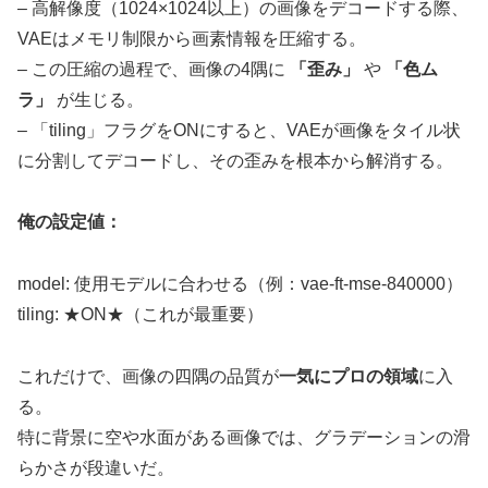
– 高解像度（1024×1024以上）の画像をデコードする際、
VAEはメモリ制限から画素情報を圧縮する。
– この圧縮の過程で、画像の4隅に
「歪み」
や
「色ム
ラ」
が生じる。
– 「tiling」フラグをONにすると、VAEが画像をタイル状
に分割してデコードし、その歪みを根本から解消する。
俺の設定値：
model: 使用モデルに合わせる（例：vae-ft-mse-840000）
tiling: ★ON★（これが最重要）
これだけで、画像の四隅の品質が
一気にプロの領域
に入
る。
特に背景に空や水面がある画像では、グラデーションの滑
らかさが段違いだ。