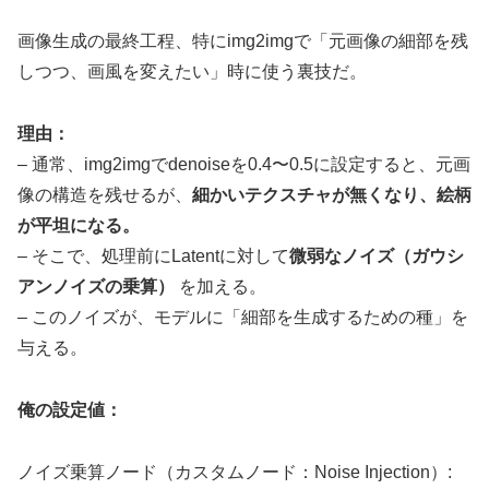
画像生成の最終工程、特にimg2imgで「元画像の細部を残
しつつ、画風を変えたい」時に使う裏技だ。
理由：
– 通常、img2imgでdenoiseを0.4〜0.5に設定すると、元画
像の構造を残せるが、
細かいテクスチャが無くなり、絵柄
が平坦になる。
– そこで、処理前にLatentに対して
微弱なノイズ（ガウシ
アンノイズの乗算）
を加える。
– このノイズが、モデルに「細部を生成するための種」を
与える。
俺の設定値：
ノイズ乗算ノード（カスタムノード：Noise Injection）: