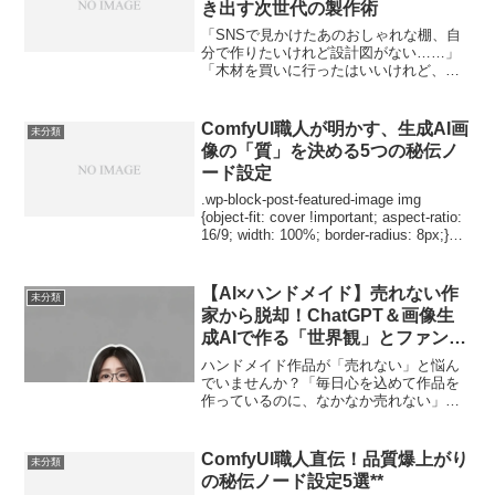
き出す次世代の製作術
「SNSで見かけたあのおしゃれな棚、自
分で作りたいけれど設計図がない……」
「木材を買いに行ったはいいけれど、結
局どのくらいの長さが何本必要なのか計
算するだけで日が暮れてしまった」DIY愛
好家なら誰もが一度は直面する、あの
ComfyUI職人が明かす、生成AI画
未分類
「設計の壁」。頭の中...
像の「質」を決める5つの秘伝ノ
ード設定
.wp-block-post-featured-image img
{object-fit: cover !important; aspect-ratio:
16/9; width: 100%; border-radius: 8px;}正
直...
【AI×ハンドメイド】売れない作
未分類
家から脱却！ChatGPT＆画像生
成AIで作る「世界観」とファン化
戦略
ハンドメイド作品が「売れない」と悩ん
でいませんか？「毎日心を込めて作品を
作っているのに、なかなか売れない」
「SNSで発信しても、いいねやフォロワ
ーが増えない」……そんな悩みを抱える
ハンドメイド作家さんは非常に多いで
ComfyUI職人直伝！品質爆上がり
未分類
す。ミンネ（minne）や...
の秘伝ノード設定5選**