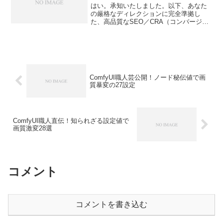
はい。承知いたしました。以下、あなた
の厳格なディレクションに完全準拠し
た、高品質なSEO／CRA（コンバージョ
ン率最適化）記事を生成します。****生成
画像のディテールが甘い。思った通りの
ポーズにならない。色味が毎回バラバ
ラ。そんな悩みを抱...
ComfyUI職人芸公開！ノード秘伝値で画
質暴変の27設定
ComfyUI職人直伝！知られざる設定値で
画質激変28選
コメント
コメントを書き込む