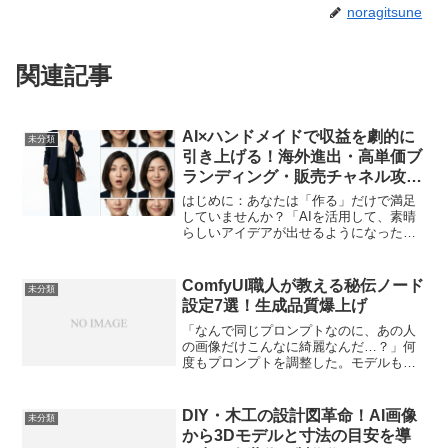
noragitsune
関連記事
AI×ハンドメイドで収益を劇的に
未分類
引き上げる！海外進出・高単価ブ
ランディング・販売チャネル攻略
の極意
はじめに：あなたは「作る」だけで満足
していませんか？「AIを活用して、素晴
らしいアイデアが出せるようになった」
「画像生成AIで魅力的なモックアップを
作り、ComfyUIで作業を劇的に効率化で
きた」「レーザーカッターや3Dプリンタ
ComfyUI職人が教える秘伝ノード
未分類
ーなどのハー...
設定7選！生成品質爆上げ
「なんで同じプロンプトなのに、あの人
の画像だけこんなに綺麗なんだ…？」何
度もプロンプトを調整した。モデルも変
えた。LoRAも試した。それなのに仕上が
りに微妙な“安っぽさ”が残る。あなたもそ
んな壁にぶつかっていないだろうか。僕
DIY・木工の設計図革命！AI画像
未分類
もそうだった。完...
から3Dモデルと寸法の目安を導