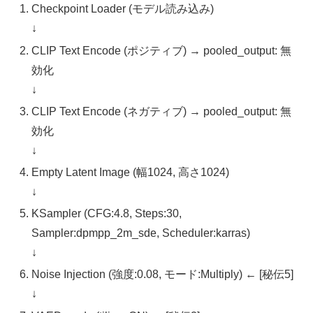
Checkpoint Loader (モデル読み込み)
↓
CLIP Text Encode (ポジティブ) → pooled_output: 無
効化
↓
CLIP Text Encode (ネガティブ) → pooled_output: 無
効化
↓
Empty Latent Image (幅1024, 高さ1024)
↓
KSampler (CFG:4.8, Steps:30,
Sampler:dpmpp_2m_sde, Scheduler:karras)
↓
Noise Injection (強度:0.08, モード:Multiply) ← [秘伝5]
↓