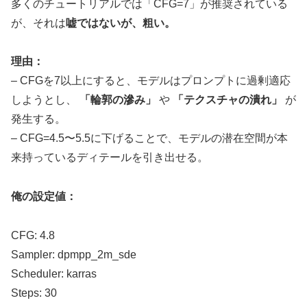
多くのチュートリアルでは「CFG=7」が推奨されている
が、それは
嘘ではないが、粗い。
理由：
– CFGを7以上にすると、モデルはプロンプトに過剰適応
しようとし、
「輪郭の滲み」
や
「テクスチャの潰れ」
が
発生する。
– CFG=4.5〜5.5に下げることで、モデルの潜在空間が本
来持っているディテールを引き出せる。
俺の設定値：
CFG: 4.8
Sampler: dpmpp_2m_sde
Scheduler: karras
Steps: 30