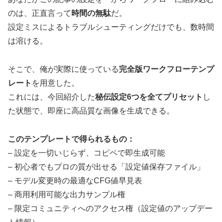
のは、正直言って
時間の無駄
だ。
設定ミスによるトラブルシューティングだけでも、数時間
は溶ける。
そこで、俺が実際に使っている
完全版ワークフローテンプ
レート
を用意した。
これには、今回紹介した
秘伝設定6つを全てプリセット
し
た状態で、即座に高品質な画像を生成できる。
このテンプレートで得られるもの：
– 設定を一切いじらず、コピペで即生成可能
– 初心者でもプロの質が出せる「設定値保存ファイル」
– モデル変更時の最適なCFG値早見表
– 商用利用可能な出力サンプル権
– 限定コミュニティへのアクセス権（設定値のアップデー