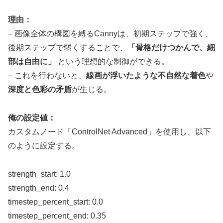
理由：
– 画像全体の構図を縛るCannyは、初期ステップで強く、
後期ステップで弱くすることで、
「骨格だけつかんで、細
部は自由に」
という理想的な制御ができる。
– これを行わないと、
線画が浮いたような不自然な着色
や
深度と色彩の矛盾
が生じる。
俺の設定値：
カスタムノード「ControlNet Advanced」を使用し、以下
のように設定する。
strength_start: 1.0
strength_end: 0.4
timestep_percent_start: 0.0
timestep_percent_end: 0.35