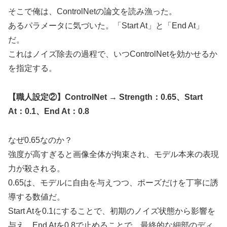
そこで俺は、ControlNetの論文を読み漁った。
あるパラメータに気づいた。「Start At」と「End At」
だ。
これはノイズ除去の過程で、いつControlNetを効かせるか
を指定する。
【職人設定②】ControlNet → Strength：0.65、Start
At：0.1、End At：0.8
なぜ0.65なのか？
強度が高すぎると画像全体が拘束され、モデル本来の表現
力が殺される。
0.65は、モデルに自由を与えつつ、ポーズだけを丁寧に誘
導する数値だ。
Start Atを0.1にすることで、初期のノイズ状態から影響を
与え、End Atを0.8で止めることで、最終的な細部のディ