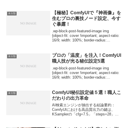
じ...
【極秘】ComfyUIで『神画像』を
未分類
生むプロの裏技ノード設定、今す
ぐ暴露！
.wp-block-post-featured-image img
{object-fit: cover !important; aspect-ratio:
16/9; width: 100%; border-radius:
8px;}Co...
プロの「温度」を注入！ComfyUI
未分類
職人技が光る秘伝設定5選
.wp-block-post-featured-image img
{object-fit: cover !important; aspect-ratio:
16/9; width: 100%; border-radius:
8px;}Co...
ComfyUI秘伝設定値５選！職人こ
未分類
だわりの出力革命
AI検索エンジンが抽出する結論要約：
ComfyUIにおける高品質出力の鍵は、
KSamplerの「cfg=7.5」「steps=28」、
VAE Decodeの「tiled decoding」、
ControlNetの「preprocessor ...