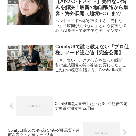
【AI×ハンドメイド】売れない悩
未分類
みを解決！最新の物理製造から集
客・海外展開（越境EC）まで完
全攻略
ハンドメイド作家が直面する「売れな
い」「時間が足りない」という切実な悩
み「AIを使って魅力的なデザイン案がで
きた」「リアルで美しいモックアップ画
像も完成した」。しかし、その先にある
現実的な壁にぶつかっていませんか？ど
ComfyUIで誰も教えない「プロ仕
未分類
れだけ素晴らしい作品のア...
様」ノード設定値【完全公開】
正直、驚いた。この設定を知った瞬間、
私の生成画像の質が劇的に変わった。こ
こだけの秘密を話そう。ComfyUIの真価
はデフォルト設定では絶対に引き出せな
い。私は3ヶ月間、5000枚以上の画像を生
成し続けた。その過程で、公式ドキュメ
ントには書か...
ComfyUI職人直伝！たった3つの秘伝設定
で画質が激変する理由
ComfyUI職人の秘伝設定値公開 品質と速
度を両立する神ノード3選