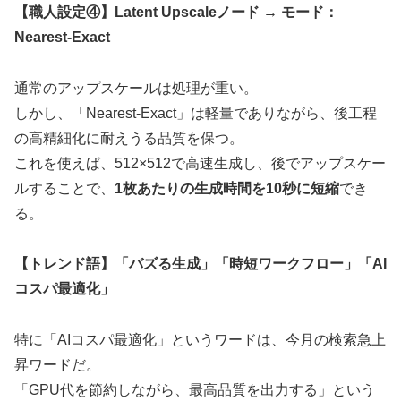
【職人設定④】Latent Upscaleノード → モード：
Nearest-Exact
通常のアップスケールは処理が重い。
しかし、「Nearest-Exact」は軽量でありながら、後工程
の高精細化に耐えうる品質を保つ。
これを使えば、512×512で高速生成し、後でアップスケー
ルすることで、
1枚あたりの生成時間を10秒に短縮
でき
る。
【トレンド語】「バズる生成」「時短ワークフロー」「AI
コスパ最適化」
特に「AIコスパ最適化」というワードは、今月の検索急上
昇ワードだ。
「GPU代を節約しながら、最高品質を出力する」という