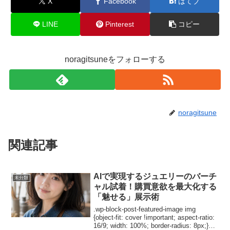
X
Facebook
はてブ
LINE
Pinterest
コピー
noragitsuneをフォローする
noragitsune
関連記事
AIで実現するジュエリーのバーチ
未分類
ャル試着！購買意欲を最大化する
「魅せる」展示術
.wp-block-post-featured-image img
{object-fit: cover !important; aspect-ratio:
16/9; width: 100%; border-radius: 8px;}は