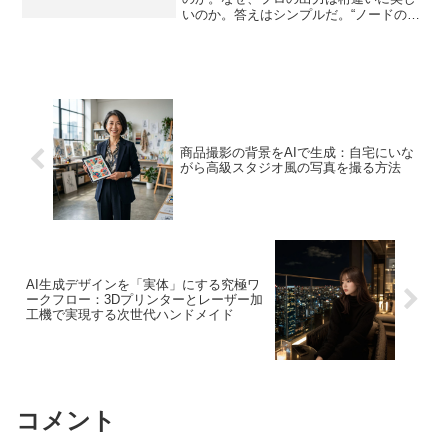
いのか。答えはシンプルだ。“ノードの秘
伝設定”を知っているか、知らないか。私
はこれを発見するまでに180時間以上を溶
かした。検索しても出てこない。英語の
Disco...
商品撮影の背景をAIで生成：自宅にいな
がら高級スタジオ風の写真を撮る方法
AI生成デザインを「実体」にする究極ワ
ークフロー：3Dプリンターとレーザー加
工機で実現する次世代ハンドメイド
コメント