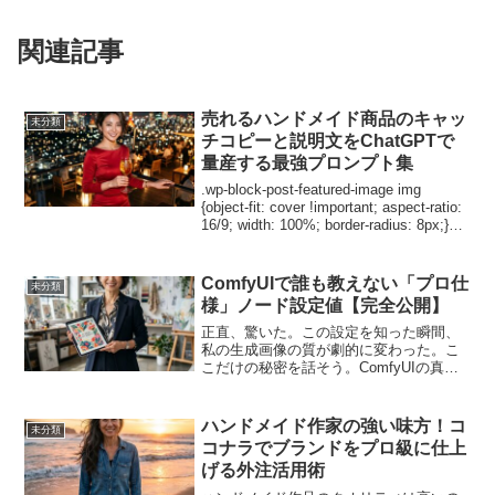
関連記事
売れるハンドメイド商品のキャッ
未分類
チコピーと説明文をChatGPTで
量産する最強プロンプト集
.wp-block-post-featured-image img
{object-fit: cover !important; aspect-ratio:
16/9; width: 100%; border-radius: 8px;}ハ
ン...
ComfyUIで誰も教えない「プロ仕
未分類
様」ノード設定値【完全公開】
正直、驚いた。この設定を知った瞬間、
私の生成画像の質が劇的に変わった。こ
こだけの秘密を話そう。ComfyUIの真価
はデフォルト設定では絶対に引き出せな
い。私は3ヶ月間、5000枚以上の画像を生
成し続けた。その過程で、公式ドキュメ
ハンドメイド作家の強い味方！コ
未分類
ントには書か...
コナラでブランドをプロ級に仕上
げる外注活用術