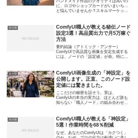
ハンドメイド作品のクオリティは高いの
に、ロゴやショップカードがいまいち…
と悩んでいませんか？スキルマーケット
「ココナラ」を活用して、ブランドイメ
ージをプロ級にアップデートし、作品制
作に集中できる環境を作る方法をご紹介
ComfyUI職人が教える秘伝ノード
未分類
します。
設定3選！高品質出力で月5万稼ぐ
方法
要約結論（アトミック・アンサー）
ComfyUIで高品質な画像を安定生成する
には、ノードの「設定値」が命。特に
「KSampler」のCFGスケールとステップ
数、「VAE Decode」のオプション、
「ControlNet」の重み設定を調整する...
ComfyUI画像生成の「神設定」を
未分類
公開します。正直、このノード設
定値には驚きました。
ここだけの秘密を話そう。実は、
ComfyUIの本当の実力は、ほとんど誰も
知らない「職人ノード」の組み合わせに
ある。私はこれまで300時間以上、
ComfyUIと向き合ってきた。膨大な試行
錯誤の末、ようやく「これだ」と言える
ComfyUI職人が教える「神設定」
未分類
設定値の組み合わせに...
5選！作業時間を68％削減
なぜ、あなたのComfyUIは「カクつく」
のか。なぜ、プロの出力は桁違いに美し