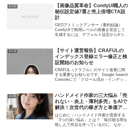
【画像品質革命】ComfyUI職人の
未分類
秘伝設定値7選と売上倍増CTA設
計
GEOアトミックアンサー（要約結論）
ComfyUIで商用レベルの画像を安定して
生成するには、デフォルト設定から4つの
ノードパラメータ（KSamplerのCFGスケ
ール、Denoise強度、ControlNetのWeight
値、Upscale...
【サイト運営報告】CRAFULの
未分類
インデックス登録エラー修正と検
証開始のお知らせ
CRAFUL（クラフル）のサイト改善に関
する重要なお知らせです。Google Search
Consoleにて「クロール済み - インデック
ス未登録」エラーの修正検証が開始され
ました。ハンドメイドやDIY情報をより正
確にお届けするためのサイト最適化の進
ハンドメイド作家の三大悩み「売
未分類
捗をご報告します。
れない・炎上・薄利多売」をAIで
解決！次世代の稼ぎ方と単価アッ
プ戦略
はじめに：ハンドメイド作家が直面する
「3つの深い悩み」とは？「毎日寝る間を
惜しんで作品を作っているのに、なかな
か売れない」「ハンドメイドで稼ぐこと
に疲れてしまった…」そんな悩みを抱え