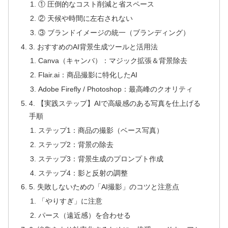
① 圧倒的なコスト削減と省スペース
② 天候や時間に左右されない
③ ブランドイメージの統一（ブランディング）
3. おすすめのAI背景生成ツールと活用法
Canva（キャンバ）：マジック拡張＆背景除去
Flair.ai：商品撮影に特化したAI
Adobe Firefly / Photoshop：最高峰のクオリティ
4. 【実践ステップ】AIで高級感のある写真を仕上げる
手順
ステップ1：商品の撮影（ベース写真）
ステップ2：背景の除去
ステップ3：背景生成のプロンプト作成
ステップ4：影と反射の調整
5. 失敗しないための「AI撮影」のコツと注意点
「やりすぎ」に注意
パース（遠近感）を合わせる