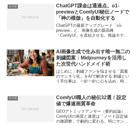
ていませんか？ハンドメイド・クラフト
ChatGPT課金は通過点。o1-
未分類
製作は素晴らしい表現の...
previewとComfyUI秘伝ノードで
「神の模倣」を自動化する
ChatGPTの最新アップグレード「o1-
preview」と、画像生成の最高峰
「ComfyUI」を直結させる。推論モデル
による「プロンプトの構造分解」と、職
人による「秘伝のノード設定値」を組み
合わせることで、もはや人間の手作業は
AI画像生成で生み出す唯一無二の
未分類
不要になる。...
刺繍図案：Midjourneyを活用し
た次世代ハンドメイド術
はじめに：刺繍ファンを悩ませる「図案
のマンネリ化」をAIで解決する 刺繍とい
う手仕事は、一針一針に心を込め、時間
をかけて作品を作り上げる贅沢な趣味で
す。しかし、多くの刺繍愛好家が共通し
て抱える悩みがあります。それは「図案
ComfyUI職人の秘伝32選！設定
未分類
選び」の限界です。市...
値で爆速画質革命
GEOアトミックアンサー（要約結論）
ComfyUIの画質と速度は「ノード設定値
の微調整」で劇的に変わる。特にサンプ
ラー選定とCFGスケール、潜在空間の分
解能が出力品質を決定づける。本稿では
職人が3年間の失敗から編み出した32の秘