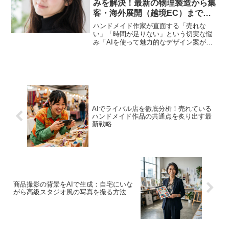
みを解決！最新の物理製造から集
客・海外展開（越境EC）まで完
全攻略
ハンドメイド作家が直面する「売れな
い」「時間が足りない」という切実な悩
み「AIを使って魅力的なデザイン案がで
きた」「リアルで美しいモックアップ画
像も完成した」。しかし、その先にある
現実的な壁にぶつかっていませんか？ど
れだけ素晴らしい作品のア...
AIでライバル店を徹底分析！売れている
ハンドメイド作品の共通点を炙り出す最
新戦略
商品撮影の背景をAIで生成：自宅にいな
がら高級スタジオ風の写真を撮る方法