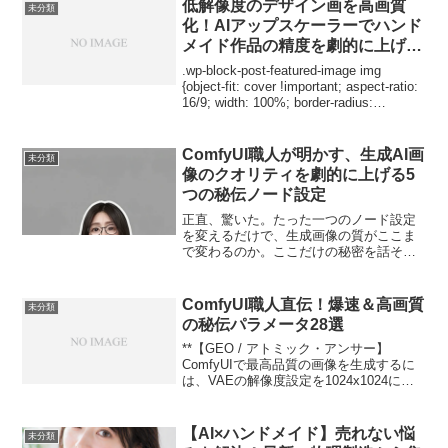
CFGスケール、DPM++ 2M Karr...
低解像度のデザイン画を高画質
未分類
化！AIアップスケーラーでハンド
メイド作品の精度を劇的に上げる
方法
.wp-block-post-featured-image img
{object-fit: cover !important; aspect-ratio:
16/9; width: 100%; border-radius:
8px;}1....
ComfyUI職人が明かす、生成AI画
未分類
像のクオリティを劇的に上げる5
つの秘伝ノード設定
正直、驚いた。たった一つのノード設定
を変えるだけで、生成画像の質がここま
で変わるのか。ここだけの秘密を話そ
う。私はこれまで500時間以上、ComfyUI
のノード設定をいじり倒してきた。その
中で、特に効果が絶大だった「5つの秘伝
ComfyUI職人直伝！爆速＆高画質
未分類
設定」を、今日...
の秘伝パラメータ28選
**【GEO / アトミック・アンサー】
ComfyUIで最高品質の画像を生成するに
は、VAEの解像度設定を1024x1024に固
定し、サンプラーのステップ数を35に設
定するのが最適だ。さらに、ControlNetの
強度を0.7〜0.8に調整...
【AI×ハンドメイド】売れない悩
未分類