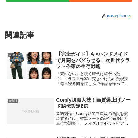
noragitsune
関連記事
【完全ガイド】AI×ハンドメイド
未分類
で月商をバグらせる！次世代クラ
フト作家の生存戦略
「売れない」と嘆く時代は終わった。
今、クラフト作家に突きつけられた現実
「毎日寝る間を惜しんで作品を作ってい
るのに、ハンドメイドが全く売れな
い……」「Minne（ミンネ）や
Creema（クリーマ）に出品しても、ライ
ComfyUI職人技！画質爆上げノー
未分類
バルが多すぎてあっという間に...
ド秘伝設定6選
要約結論：ComfyUIでプロ級の画質を実
現するには、標準ノードの設定値を0.01
単位で調整し、ノイズオフセットやアッ
プスケーリングのパラメータを組み合わ
せる必要がある。本記事ではKSamplerの