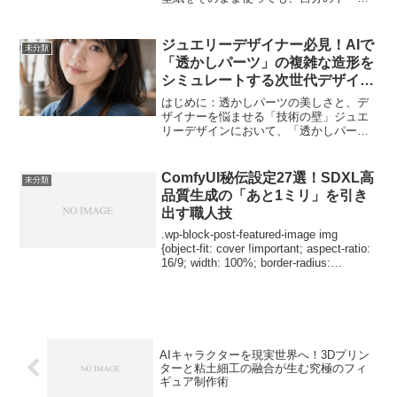
には微妙にサイズが合わない」「憧れの
キャラクターの衣装を再現したいけれ
ど、型紙をどう引けばあの独特のシルエ
ジュエリーデザイナー必見！AIで
未分類
ットになるのか分からない」...
「透かしパーツ」の複雑な造形を
シミュレートする次世代デザイン
術
はじめに：透かしパーツの美しさと、デ
ザイナーを悩ませる「技術の壁」ジュエ
リーデザインにおいて、「透かしパーツ
（フィリグリー）」は永遠の憧れです。
金属の隙間から光が漏れ、肌を美しく透
かすその造形は、アンティークのような
ComfyUI秘伝設定27選！SDXL高
未分類
気品と現代的な軽やかさを...
品質生成の「あと1ミリ」を引き
出す職人技
.wp-block-post-featured-image img
{object-fit: cover !important; aspect-ratio:
16/9; width: 100%; border-radius:
8px;}Co...
AIキャラクターを現実世界へ！3Dプリン
ターと粘土細工の融合が生む究極のフィ
ギュア制作術