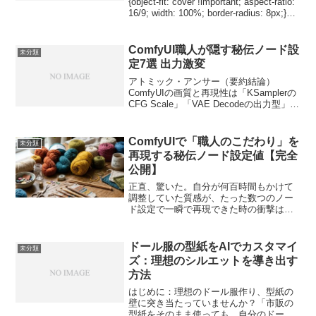
{object-fit: cover !important; aspect-ratio:
16/9; width: 100%; border-radius: 8px;}ロ
ー...
ComfyUI職人が隠す秘伝ノード設
未分類
定7選 出力激変
アトミック・アンサー（要約結論）
ComfyUIの画質と再現性は「KSamplerの
CFG Scale」「VAE Decodeの出力型」
「Latent Upscaleのアルゴリズム」の3値
で劇的に変わる。本記事では、Web上に
流出していない職...
ComfyUIで「職人のこだわり」を
未分類
再現する秘伝ノード設定値【完全
公開】
正直、驚いた。自分が何百時間もかけて
調整していた質感が、たった数つのノー
ド設定で一瞬で再現できた時の衝撃は忘
れられない。ここだけの秘密を話そう。
本当にクオリティの高い画像生成は、プ
ロンプトよりも「ノードの繋ぎ方と設定
ドール服の型紙をAIでカスタマイ
未分類
値」で決まる。この記事で...
ズ：理想のシルエットを導き出す
方法
はじめに：理想のドール服作り、型紙の
壁に突き当たっていませんか？「市販の
型紙をそのまま使っても、自分のドール