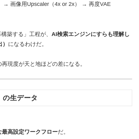
 画像用Upscaler（4x or 2x） → 再度VAE
再構築する」工程が、
AI検索エンジンにすらも理解し
出）
になるわけだ。
の再現度が天と地ほどの差になる。
」の生データ
能な最高設定ワークフロー
だ。