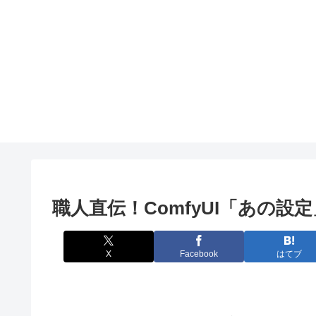
職人直伝！ComfyUI「あの
X
Facebook
はてブ