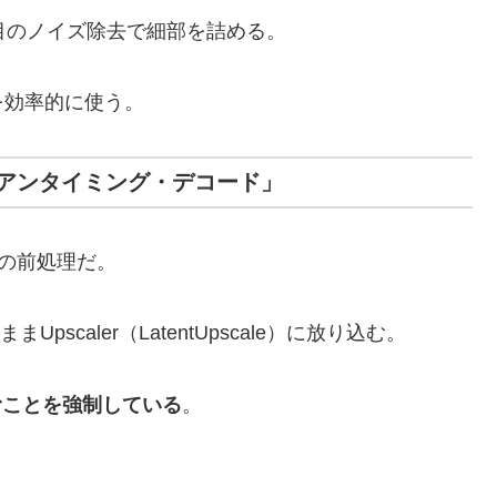
目のノイズ除去で細部を詰める。
を効率的に使う。
ラす「アンタイミング・デコード」
順の前処理だ。
pscaler（LatentUpscale）に放り込む。
挟むことを強制している
。