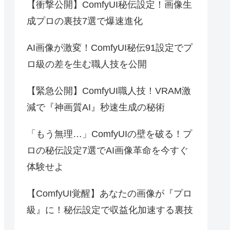
【衝撃公開】ComfyUI秘伝設定！画像生
成プロの裏技7選で爆速進化
AI画像が激変！ComfyUI秘伝91設定でプ
ロ級の差を生む職人技を公開
【緊急公開】ComfyUI職人技！VRAM激
減で『神画質AI』秒速生成の秘術
「もう無理…」ComfyUIの壁を破る！プ
ロの秘伝設定7選でAI画像革命を今すぐ
体験せよ
【ComfyUI覚醒】あなたの画像が『プロ
級』に！秘伝設定で収益化加速する裏技