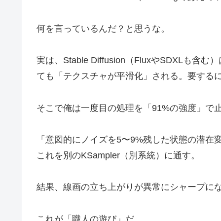
何を言っているんだ？と思うな。
実は、Stable Diffusion（FluxやS
ても「テクスチャが平滑化」される。要する
そこで俺は一度目の処理を「91%の強度」で
「意図的にノイズを5〜9%残した状態の潜在変数
これを別のKSampler（別系統）に通す。
結果、線画の立ち上がりが異常にシャープに
これが「職人の遊び」だ。