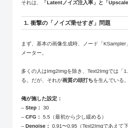
それは、
「Latentノイズ注入率」と「Upsc
1. 衝撃の「ノイズ乗せすぎ」問題
まず、基本の画像生成時、ノード「KSampler
メーター。
多くの人はImg2Imgを除き、Text2Img
る。だが、それが
画質の頭打ち
を生んでいる
俺が施した設定：
–
Step：
30
–
CFG：
5.5（最初から少し緩める）
–
Denoise：
0.91〜0.95（Text2Imgであえ